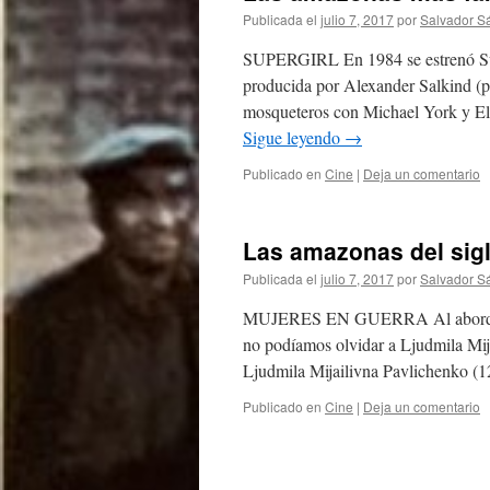
Publicada el
julio 7, 2017
por
Salvador S
SUPERGIRL En 1984 se estrenó Supe
producida por Alexander Salkind (p
mosqueteros con Michael York y E
Sigue leyendo
→
Publicado en
Cine
|
Deja un comentario
Las amazonas del sigl
Publicada el
julio 7, 2017
por
Salvador S
MUJERES EN GUERRA Al abordar la 
no podíamos olvidar a Ljudmila Mija
Ljudmila Mijailivna Pavlichenko (1
Publicado en
Cine
|
Deja un comentario