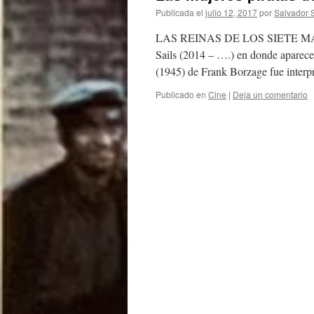
Publicada el
julio 12, 2017
por
Salvador 
LAS REINAS DE LOS SIETE MARES 
Sails (2014 – ….) en donde aparece 
(1945) de Frank Borzage fue inter
Publicado en
Cine
|
Deja un comentario