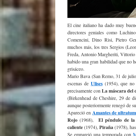
El cine italiano ha dado muy buen
directores geniales como Luchino
Comencini, Dino Risi, Pietro Ger
muchos más, los tres Sergios (Leo
Freda, Antonio Margheriti, Vittorio 
habido una gran habilidad que no h
grisáceo.
Mario Bava (San Remo, 31 de julio 
Ulises
escenas de
(1954), que no 
La máscara del
precisamente con
(Birkenhead de Cheshire, 29 de di
aunque posteriormente renegó de su
Amantes de ultratu
Apareció en
Rojo
El péndulo de la
(1968),
caliente
Piraña
(1974),
(1978), has
Se emparejó una temporada con
M