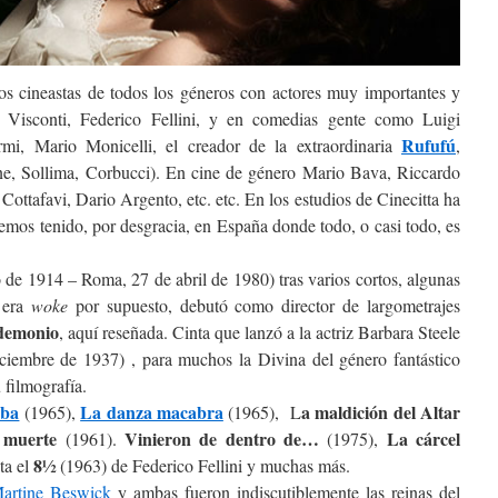
os cineastas de todos los géneros con actores muy importantes y
 Visconti, Federico Fellini, y en comedias gente como Luigi
Rufufú
mi, Mario Monicelli, el creador de la extraordinaria
,
ne, Sollima, Corbucci). En cine de género Mario Bava, Riccardo
Cottafavi, Dario Argento, etc. etc. En los estudios de Cinecitta ha
emos tenido, por desgracia, en España donde todo, o casi todo, es
de 1914 – Roma, 27 de abril de 1980) tras varios cortos, algunas
era
woke
por supuesto, debutó como director de largometrajes
 demonio
, aquí reseñada. Cinta que lanzó a la actriz Barbara Steele
ciembre de 1937) , para muchos la Divina del género fantástico
 filmografía.
mba
La danza macabra
a maldición del Altar
(1965),
(1965), L
 muerte
Vinieron de dentro de…
La cárcel
(1961).
(1975),
8½
ta el
(1963) de Federico Fellini y muchas más.
artine Beswick
y ambas fueron indiscutiblemente las reinas del