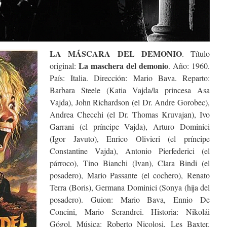
LA MÁSCARA DEL DEMONIO
. Título
La maschera del demonio
original:
. Año: 1960.
País: Italia. Dirección: Mario Bava. Reparto:
Barbara Steele (Katia Vajda/la princesa Asa
Vajda), John Richardson (el Dr. Andre Gorobec),
Andrea Checchi (el Dr. Thomas Kruvajan), Ivo
Garrani (el príncipe Vajda), Arturo Dominici
(Igor Javuto), Enrico Olivieri (el príncipe
Constantine Vajda), Antonio Pierfederici (el
párroco), Tino Bianchi (Ivan), Clara Bindi (el
posadero), Mario Passante (el cochero), Renato
Terra (Boris), Germana Dominici (Sonya (hija del
posadero). Guion: Mario Bava, Ennio De
Concini, Mario Serandrei. Historia: Nikolái
Gógol. Música: Roberto Nicolosi, Les Baxter.