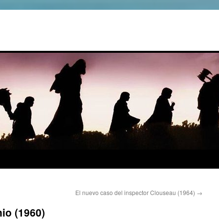
El nuevo caso del inspector Clouseau (1964)
→
io (1960)