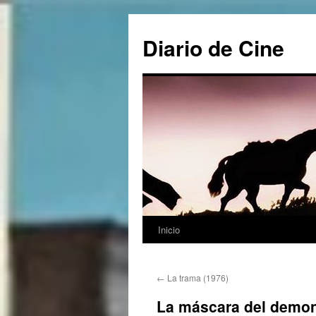
Saltar
al
Diario de Cine
contenido
Inicio
←
La trama (1976)
La máscara del demon